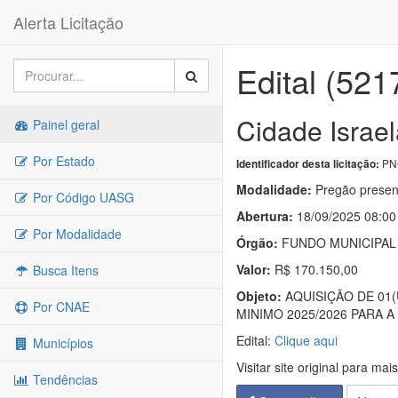
Alerta Licitação
Edital (521
Cidade Israe
Painel geral
Por Estado
PNC
Identificador desta licitação:
Modalidade:
Pregão presen
Por Código UASG
Abertura:
18/09/2025 08:00
Por Modalidade
Órgão:
FUNDO MUNICIPAL 
Valor:
R$ 170.150,00
Busca Itens
Objeto:
AQUISIÇÃO DE 01(
Por CNAE
MINIMO 2025/2026 PARA 
Edital:
Clique aqui
Municípios
Visitar site original para mai
Tendências