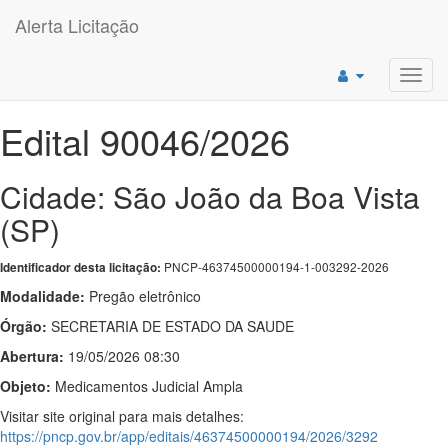
Alerta Licitação
Toggl
navig
Edital 90046/2026
Cidade: São João da Boa Vista
(SP)
PNCP-46374500000194-1-003292-2026
Identificador desta licitação:
Modalidade:
Pregão eletrônico
Órgão:
SECRETARIA DE ESTADO DA SAUDE
Abertura:
19/05/2026 08:30
Objeto:
Medicamentos Judicial Ampla
Visitar site original para mais detalhes:
https://pncp.gov.br/app/editais/46374500000194/2026/3292