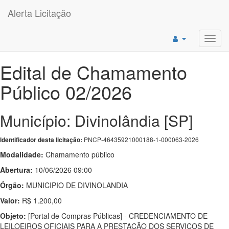
Alerta Licitação
Toggl
navig
Edital de Chamamento
Público 02/2026
Município: Divinolândia [SP]
PNCP-46435921000188-1-000063-2026
Identificador desta licitação:
Modalidade:
Chamamento público
Abertura:
10/06/2026 09:00
Órgão:
MUNICIPIO DE DIVINOLANDIA
Valor:
R$ 1.200,00
Objeto:
[Portal de Compras Públicas] - CREDENCIAMENTO DE
LEILOEIROS OFICIAIS PARA A PRESTAÇÃO DOS SERVIÇOS DE