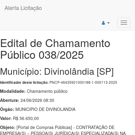
Alerta Licitação
Toggl
navig
Edital de Chamamento
Público 038/2025
Município: Divinolândia [SP]
PNCP-46435921000188-1-000113-2025
Identificador desta licitação:
Modalidade:
Chamamento público
Abertura:
24/06/2026 08:30
Órgão:
MUNICIPIO DE DIVINOLANDIA
Valor:
R$ 56.650,00
Objeto:
[Portal de Compras Públicas] - CONTRATAÇÃO DE
EMPRESA(S) – PESSOA(S) JURÍDICA(S) ESPECIALIZADA(S) NA