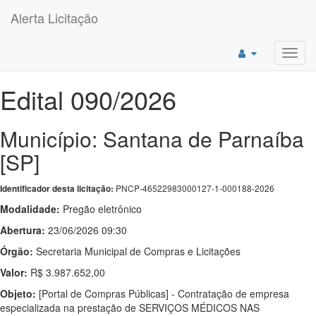
Alerta Licitação
Toggl
navig
Edital 090/2026
Município: Santana de Parnaíba
[SP]
PNCP-46522983000127-1-000188-2026
Identificador desta licitação:
Modalidade:
Pregão eletrônico
Abertura:
23/06/2026 09:30
Órgão:
Secretaria Municipal de Compras e Licitações
Valor:
R$ 3.987.652,00
Objeto:
[Portal de Compras Públicas] - Contratação de empresa
especializada na prestação de SERVIÇOS MÉDICOS NAS