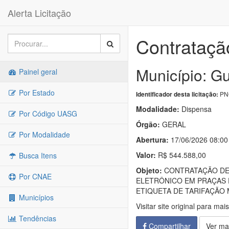
Alerta Licitação
Contrataçã
Município: G
Painel geral
Por Estado
PNC
Identificador desta licitação:
Modalidade:
Dispensa
Por Código UASG
Órgão:
GERAL
Por Modalidade
Abertura:
17/06/2026 08:00
Valor:
R$ 544.588,00
Busca Itens
Objeto:
CONTRATAÇÃO DE 
Por CNAE
ELETRÔNICO EM PRAÇAS 
ETIQUETA DE TARIFAÇÃO 
Municípios
Visitar site original para mai
Tendências
Compartilhar
Ver ma