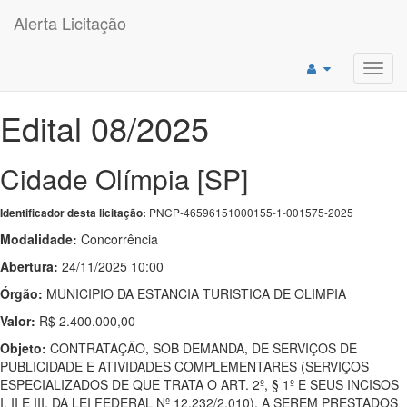
Alerta Licitação
Toggl
navig
Edital 08/2025
Cidade Olímpia [SP]
PNCP-46596151000155-1-001575-2025
Identificador desta licitação:
Modalidade:
Concorrência
Abertura:
24/11/2025 10:00
Órgão:
MUNICIPIO DA ESTANCIA TURISTICA DE OLIMPIA
Valor:
R$ 2.400.000,00
Objeto:
CONTRATAÇÃO, SOB DEMANDA, DE SERVIÇOS DE
PUBLICIDADE E ATIVIDADES COMPLEMENTARES (SERVIÇOS
ESPECIALIZADOS DE QUE TRATA O ART. 2º, § 1º E SEUS INCISOS
I, II E III, DA LEI FEDERAL Nº 12.232/2.010), A SEREM PRESTADOS