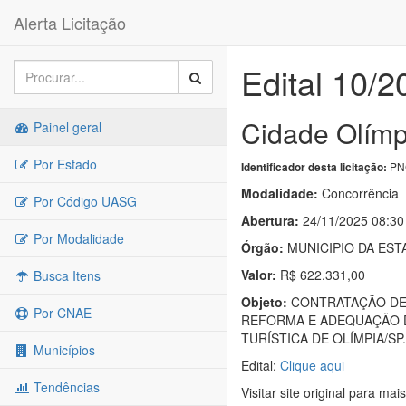
Alerta Licitação
Edital 10/2
Cidade Olímp
Painel geral
Por Estado
PNC
Identificador desta licitação:
Modalidade:
Concorrência
Por Código UASG
Abertura:
24/11/2025 08:30
Por Modalidade
Órgão:
MUNICIPIO DA EST
Valor:
R$ 622.331,00
Busca Itens
Objeto:
CONTRATAÇÃO DE 
Por CNAE
REFORMA E ADEQUAÇÃO D
TURÍSTICA DE OLÍMPIA/SP.
Municípios
Edital:
Clique aqui
Tendências
Visitar site original para mai