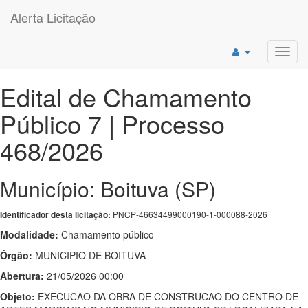
Alerta Licitação
Toggl
navig
Edital de Chamamento
Público 7 | Processo
468/2026
Município: Boituva (SP)
PNCP-46634499000190-1-000088-2026
Identificador desta licitação:
Modalidade:
Chamamento público
Órgão:
MUNICIPIO DE BOITUVA
Abertura:
21/05/2026 00:00
Objeto:
EXECUCAO DA OBRA DE CONSTRUCAO DO CENTRO DE