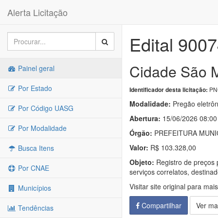
Alerta Licitação
Edital 900
Cidade São M
Painel geral
Por Estado
PNC
Identificador desta licitação:
Modalidade:
Pregão eletrôn
Por Código UASG
Abertura:
15/06/2026 08:00
Por Modalidade
Órgão:
PREFEITURA MUNIC
Valor:
R$ 103.328,00
Busca Itens
Objeto:
Registro de preços 
Por CNAE
serviços correlatos, destina
Visitar site original para mai
Municípios
Compartilhar
Ver ma
Tendências