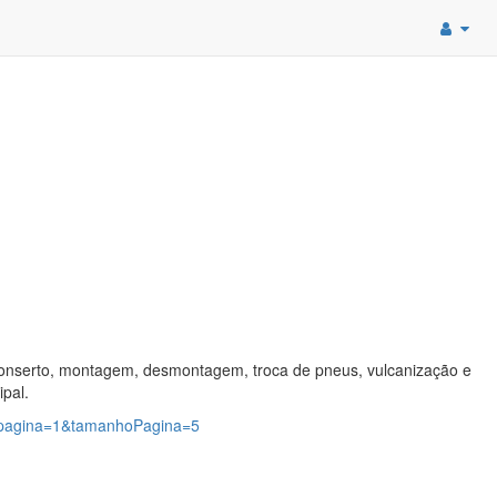
conserto, montagem, desmontagem, troca de pneus, vulcanização e
ipal.
7?pagina=1&tamanhoPagina=5