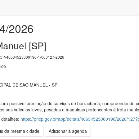
74/2026
anuel [SP]
P-46634523000190-1-000127-2026
ico
IPAL DE SAO MANUEL - SP
para possível prestação de serviços de borracharia, compreendendo 
dos aos veículos leves, pesados e máquinas pertencentes à frota munic
s detalhes:
https://pncp.gov.br/app/editais/46634523000190/2026/12
is da mesma cidade
Adicionar à agenda