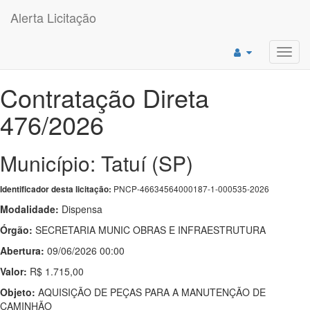
Alerta Licitação
Toggl
navig
Contratação Direta
476/2026
Município: Tatuí (SP)
PNCP-46634564000187-1-000535-2026
Identificador desta licitação:
Modalidade:
Dispensa
Órgão:
SECRETARIA MUNIC OBRAS E INFRAESTRUTURA
Abertura:
09/06/2026 00:00
Valor:
R$ 1.715,00
Objeto:
AQUISIÇÃO DE PEÇAS PARA A MANUTENÇÃO DE
CAMINHÃO