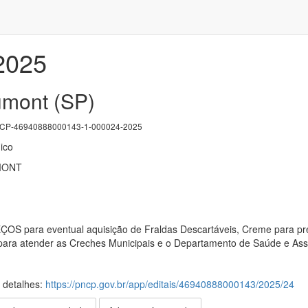
/2025
umont (SP)
P-46940888000143-1-000024-2025
ico
MONT
 para eventual aquisição de Fraldas Descartáveis, Creme para pre
ara atender as Creches Municipais e o Departamento de Saúde e Assi
s detalhes:
https://pncp.gov.br/app/editais/46940888000143/2025/24