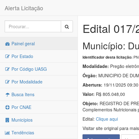
Alerta Licitação
Edital 017
Município: D
Painel geral
Por Estado
PNC
Identificador desta licitação:
Modalidade:
Pregão eletrôn
Por Código UASG
Órgão:
MUNICIPIO DE DU
Por Modalidade
Abertura:
19/11/2025 09:30
Valor:
R$ 805.048,00
Busca Itens
Objeto:
REGISTRO DE PREÇOS
Por CNAE
Complementos Nutricionais p
Edital:
Clique aqui
Municípios
Visitar site original para mai
Tendências