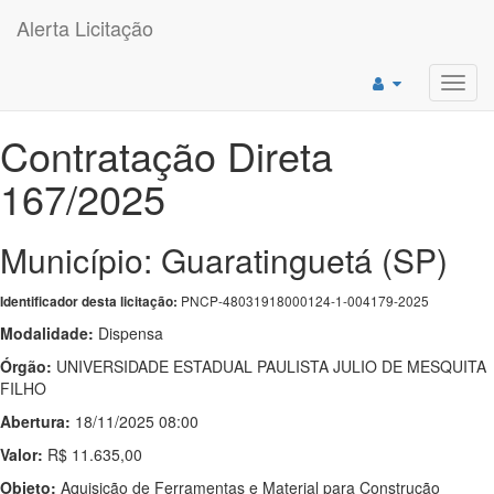
Alerta Licitação
Toggl
navig
Contratação Direta
167/2025
Município: Guaratinguetá (SP)
PNCP-48031918000124-1-004179-2025
Identificador desta licitação:
Modalidade:
Dispensa
Órgão:
UNIVERSIDADE ESTADUAL PAULISTA JULIO DE MESQUITA
FILHO
Abertura:
18/11/2025 08:00
Valor:
R$ 11.635,00
Objeto:
Aquisição de Ferramentas e Material para Construção