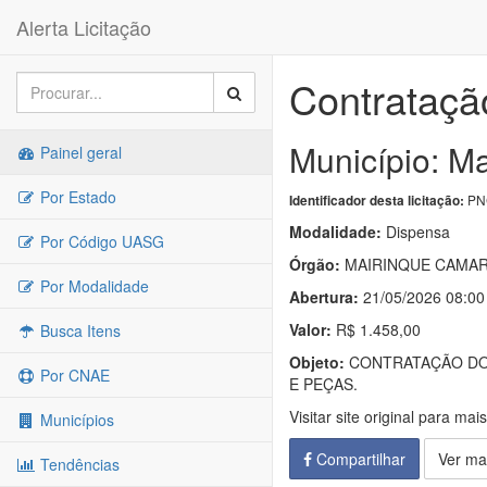
Alerta Licitação
Contrataçã
Município: Ma
Painel geral
Por Estado
PNC
Identificador desta licitação:
Modalidade:
Dispensa
Por Código UASG
Órgão:
MAIRINQUE CAMAR
Por Modalidade
Abertura:
21/05/2026 08:00
Valor:
R$ 1.458,00
Busca Itens
Objeto:
CONTRATAÇÃO DO 
Por CNAE
E PEÇAS.
Visitar site original para mai
Municípios
Compartilhar
Ver ma
Tendências