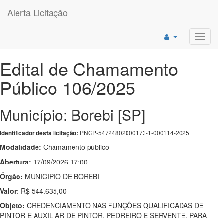
Alerta Licitação
Toggl
navig
Edital de Chamamento
Público 106/2025
Município: Borebi [SP]
PNCP-54724802000173-1-000114-2025
Identificador desta licitação:
Modalidade:
Chamamento público
Abertura:
17/09/2026 17:00
Órgão:
MUNICIPIO DE BOREBI
Valor:
R$ 544.635,00
Objeto:
CREDENCIAMENTO NAS FUNÇÕES QUALIFICADAS DE
PINTOR E AUXILIAR DE PINTOR, PEDREIRO E SERVENTE, PARA