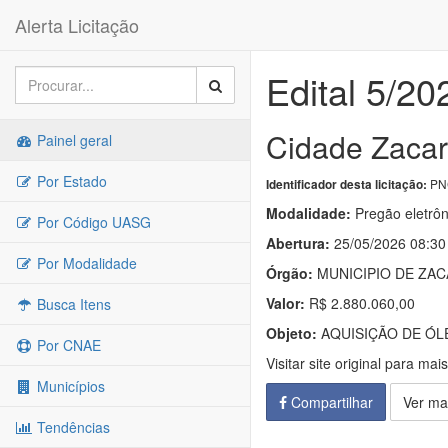
Alerta Licitação
Edital 5/20
Cidade Zacar
Painel geral
Por Estado
PNC
Identificador desta licitação:
Modalidade:
Pregão eletrôn
Por Código UASG
Abertura:
25/05/2026 08:30
Por Modalidade
Órgão:
MUNICIPIO DE ZAC
Valor:
R$ 2.880.060,00
Busca Itens
Objeto:
AQUISIÇÃO DE ÓLE
Por CNAE
Visitar site original para mai
Municípios
Compartilhar
Ver ma
Tendências