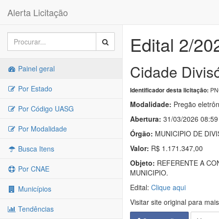
Alerta Licitação
Edital 2/20
Cidade Divis
Painel geral
Por Estado
PNC
Identificador desta licitação:
Modalidade:
Pregão eletrôn
Por Código UASG
Abertura:
31/03/2026 08:59
Por Modalidade
Órgão:
MUNICIPIO DE DIV
Valor:
R$ 1.171.347,00
Busca Itens
Objeto:
REFERENTE A CON
Por CNAE
MUNICIPIO.
Edital:
Clique aqui
Municípios
Visitar site original para mai
Tendências