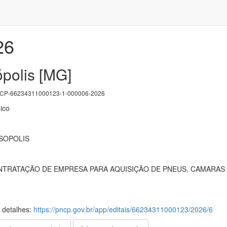
26
ópolis [MG]
P-66234311000123-1-000006-2026
ico
ISOPOLIS
TRATAÇÃO DE EMPRESA PARA AQUISIÇÃO DE PNEUS, CAMARAS 
s detalhes:
https://pncp.gov.br/app/editais/66234311000123/2026/6