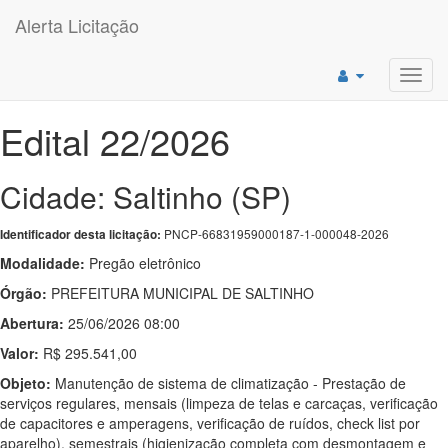
Alerta Licitação
Toggl
navig
Edital 22/2026
Cidade: Saltinho (SP)
PNCP-66831959000187-1-000048-2026
Identificador desta licitação:
Modalidade:
Pregão eletrônico
Órgão:
PREFEITURA MUNICIPAL DE SALTINHO
Abertura:
25/06/2026 08:00
Valor:
R$ 295.541,00
Objeto:
Manutenção de sistema de climatização - Prestação de
serviços regulares, mensais (limpeza de telas e carcaças, verificação
de capacitores e amperagens, verificação de ruídos, check list por
aparelho), semestrais (higienização completa com desmontagem e