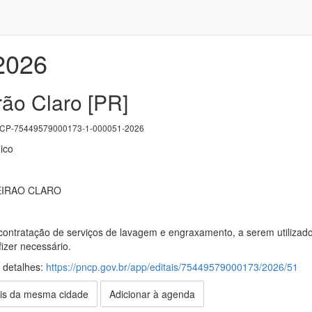
/2026
rão Claro [PR]
P-75449579000173-1-000051-2026
ico
EIRAO CLARO
contratação de serviços de lavagem e engraxamento, a serem utilizado
fizer necessário.
s detalhes:
https://pncp.gov.br/app/editais/75449579000173/2026/51
is da mesma cidade
Adicionar à agenda