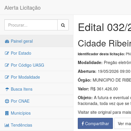
Alerta Licitação
Edital 032
Cidade Ribei
Painel geral
Por Estado
PNC
Identificador desta licitação:
Modalidade:
Pregão eletrôn
Por Código UASG
Abertura:
19/05/2026 09:00
Por Modalidade
Órgão:
MUNICIPIO DE RIB
Valor:
R$ 361.426,00
Busca Itens
Objeto:
A futura e eventual 
Por CNAE
fracionada, toda vez que se 
Visitar site original para mai
Municípios
Compartilhar
Ver ma
Tendências