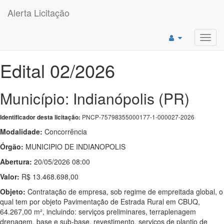
Alerta Licitação
Toggl
navig
Edital 02/2026
Município: Indianópolis (PR)
PNCP-75798355000177-1-000027-2026
Identificador desta licitação:
Modalidade:
Concorrência
Órgão:
MUNICIPIO DE INDIANOPOLIS
Abertura:
20/05/2026 08:00
Valor:
R$ 13.468.698,00
Objeto:
Contratação de empresa, sob regime de empreitada global, o
qual tem por objeto Pavimentação de Estrada Rural em CBUQ,
64.267,00 m², incluindo: serviços preliminares, terraplenagem
drenagem, base e sub-base, revestimento, serviços de plantio de