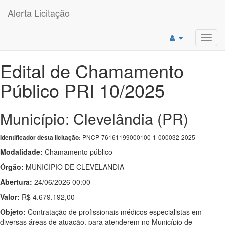
Alerta Licitação
Toggl
navig
Edital de Chamamento
Público PRI 10/2025
Município: Clevelândia (PR)
PNCP-76161199000100-1-000032-2025
Identificador desta licitação:
Modalidade:
Chamamento público
Órgão:
MUNICIPIO DE CLEVELANDIA
Abertura:
24/06/2026 00:00
Valor:
R$ 4.679.192,00
Objeto:
Contratação de profissionais médicos especialistas em
diversas áreas de atuação, para atenderem no Município de