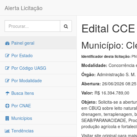
Alerta Licitação
Edital CCE
Município: Cl
Painel geral
Por Estado
PNC
Identificador desta licitação:
Modalidade:
Concorrência e
Por Código UASG
Órgão:
Administração S. M. 
Por Modalidade
Abertura:
26/06/2026 08:25
Valor:
R$ 16.394.789,00
Busca Itens
Objeto:
Solicita-se a abertu
Por CNAE
em CBUQ sobre leito natural
drenagem, terraplenagem, bas
Municípios
SEAB/PARANACIDADE, Processo
produção agrícola e fortaleci
Tendências
Visitar site original para mai