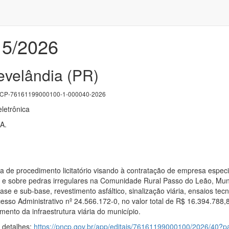
 5/2026
evelândia (PR)
P-76161199000100-1-000040-2026
letrônica
A.
ra de procedimento licitatório visando à contratação de empresa espe
 e sobre pedras irregulares na Comunidade Rural Passo do Leão, Muni
e e sub-base, revestimento asfáltico, sinalização viária, ensaios te
 Administrativo nº 24.566.172-0, no valor total de R$ 16.394.788,86
mento da infraestrutura viária do município.
s detalhes:
https://pncp.gov.br/app/editais/76161199000100/2026/40