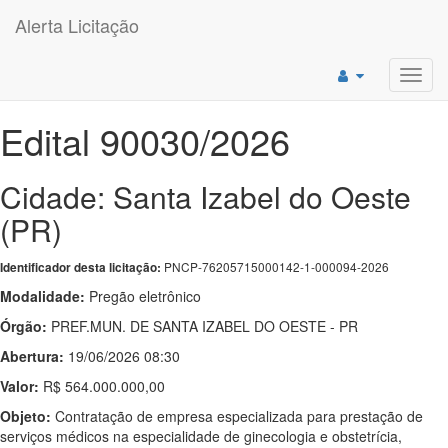
Alerta Licitação
Toggl
navig
Edital 90030/2026
Cidade: Santa Izabel do Oeste
(PR)
PNCP-76205715000142-1-000094-2026
Identificador desta licitação:
Modalidade:
Pregão eletrônico
Órgão:
PREF.MUN. DE SANTA IZABEL DO OESTE - PR
Abertura:
19/06/2026 08:30
Valor:
R$ 564.000.000,00
Objeto:
Contratação de empresa especializada para prestação de
serviços médicos na especialidade de ginecologia e obstetrícia,