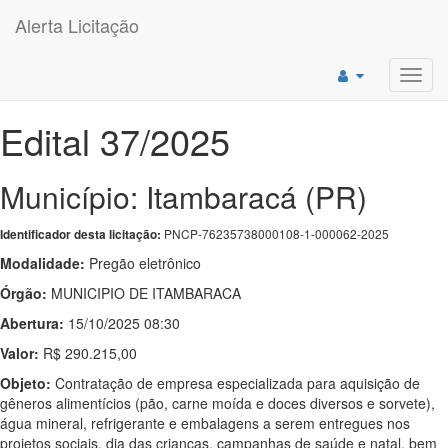
Alerta Licitação
Toggl
navig
Edital 37/2025
Município: Itambaracá (PR)
PNCP-76235738000108-1-000062-2025
Identificador desta licitação:
Modalidade:
Pregão eletrônico
Órgão:
MUNICIPIO DE ITAMBARACA
Abertura:
15/10/2025 08:30
Valor:
R$ 290.215,00
Objeto:
Contratação de empresa especializada para aquisição de
gêneros alimentícios (pão, carne moída e doces diversos e sorvete),
água mineral, refrigerante e embalagens a serem entregues nos
projetos sociais, dia das crianças, campanhas de saúde e natal, bem