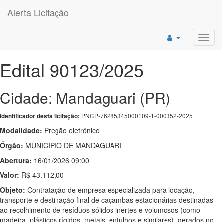
Alerta Licitação
Toggl
navig
Edital 90123/2025
Cidade: Mandaguari (PR)
PNCP-76285345000109-1-000352-2025
Identificador desta licitação:
Modalidade:
Pregão eletrônico
Órgão:
MUNICIPIO DE MANDAGUARI
Abertura:
16/01/2026 09:00
Valor:
R$ 43.112,00
Objeto:
Contratação de empresa especializada para locação,
transporte e destinação final de caçambas estacionárias destinadas
ao recolhimento de resíduos sólidos inertes e volumosos (como
madeira, plásticos rígidos, metais, entulhos e similares), gerados no