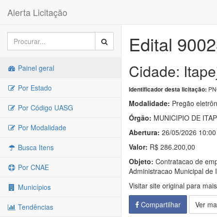
Alerta Licitação
Edital 900
Cidade: Itape
Painel geral
Por Estado
PNC
Identificador desta licitação:
Modalidade:
Pregão eletrôn
Por Código UASG
Órgão:
MUNICIPIO DE ITA
Por Modalidade
Abertura:
26/05/2026 10:00
Valor:
R$ 286.200,00
Busca Itens
Objeto:
Contratacao de empr
Por CNAE
Administracao Municipal de 
Visitar site original para mai
Municípios
Compartilhar
Ver ma
Tendências