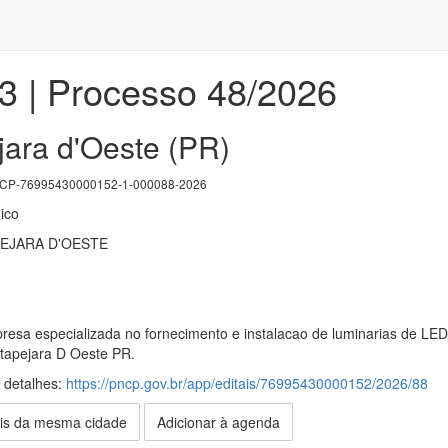
23 | Processo 48/2026
jara d'Oeste (PR)
P-76995430000152-1-000088-2026
ico
PEJARA D'OESTE
esa especializada no fornecimento e instalacao de luminarias de LED
Itapejara D Oeste PR.
s detalhes:
https://pncp.gov.br/app/editais/76995430000152/2026/88
is da mesma cidade
Adicionar à agenda