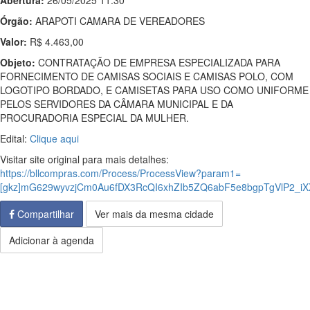
Abertura:
26/05/2025 11:30
Órgão:
ARAPOTI CAMARA DE VEREADORES
Valor:
R$ 4.463,00
Objeto:
CONTRATAÇÃO DE EMPRESA ESPECIALIZADA PARA
FORNECIMENTO DE CAMISAS SOCIAIS E CAMISAS POLO, COM
LOGOTIPO BORDADO, E CAMISETAS PARA USO COMO UNIFORME
PELOS SERVIDORES DA CÂMARA MUNICIPAL E DA
PROCURADORIA ESPECIAL DA MULHER.
Edital:
Clique aqui
Visitar site original para mais detalhes:
https://bllcompras.com/Process/ProcessView?param1=
[gkz]mG629wyvzjCm0Au6fDX3RcQI6xhZIb5ZQ6abF5e8bgpTgVlP2_i
Compartilhar
Ver mais da mesma cidade
Adicionar à agenda