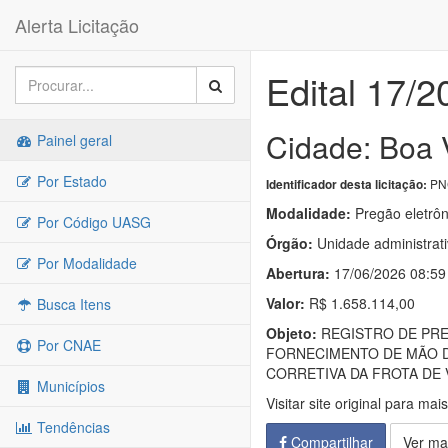
Alerta Licitação
Edital 17/2
Cidade: Boa 
Painel geral
Por Estado
PNC
Identificador desta licitação:
Modalidade:
Pregão eletrôn
Por Código UASG
Órgão:
Unidade administrat
Por Modalidade
Abertura:
17/06/2026 08:59
Valor:
R$ 1.658.114,00
Busca Itens
Objeto:
REGISTRO DE PRE
Por CNAE
FORNECIMENTO DE MÃO D
CORRETIVA DA FROTA DE 
Municípios
Visitar site original para mai
Tendências
Compartilhar
Ver ma