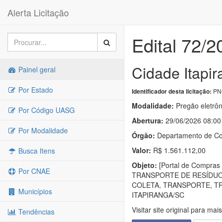
Alerta Licitação
Edital 72/2
Cidade Itapir
Painel geral
Por Estado
PNC
Identificador desta licitação:
Modalidade:
Pregão eletrôn
Por Código UASG
Abertura:
29/06/2026 08:00
Por Modalidade
Órgão:
Departamento de Co
Valor:
R$ 1.561.112,00
Busca Itens
Objeto:
[Portal de Compr
Por CNAE
TRANSPORTE DE RESÍDUO
COLETA, TRANSPORTE, T
Municípios
ITAPIRANGA/SC
Visitar site original para mai
Tendências