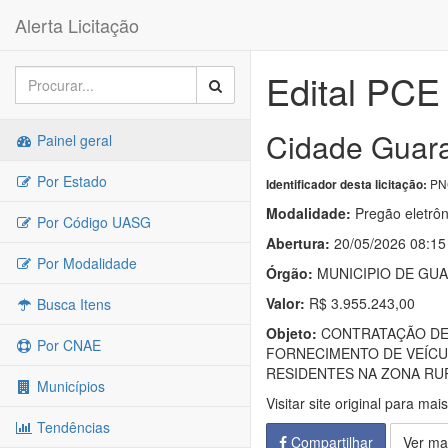
Alerta Licitação
Edital PCE
Cidade Guara
Painel geral
Por Estado
PNC
Identificador desta licitação:
Modalidade:
Pregão eletrôn
Por Código UASG
Abertura:
20/05/2026 08:15
Por Modalidade
Órgão:
MUNICIPIO DE GU
Valor:
R$ 3.955.243,00
Busca Itens
Objeto:
CONTRATAÇÃO DE 
Por CNAE
FORNECIMENTO DE VEÍCU
RESIDENTES NA ZONA RUR
Municípios
Visitar site original para mai
Tendências
Compartilhar
Ver ma