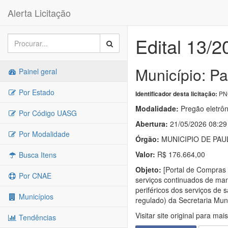
Alerta Licitação
Edital 13/2
Município: P
Painel geral
Por Estado
PNC
Identificador desta licitação:
Modalidade:
Pregão eletrôn
Por Código UASG
Abertura:
21/05/2026 08:29
Por Modalidade
Órgão:
MUNICIPIO DE PAU
Valor:
R$ 176.664,00
Busca Itens
Objeto:
[Portal de Compras
Por CNAE
serviços continuados de man
periféricos dos serviços de
Municípios
regulado) da Secretaria Mun
Visitar site original para mai
Tendências