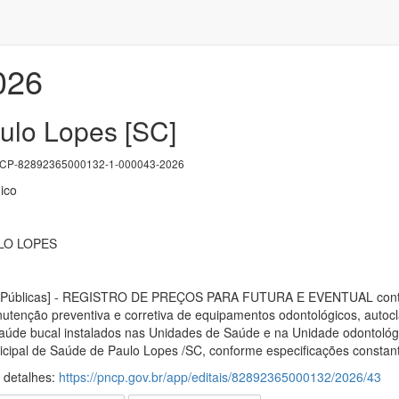
026
aulo Lopes [SC]
P-82892365000132-1-000043-2026
ico
LO LOPES
 Públicas] - REGISTRO DE PREÇOS PARA FUTURA E EVENTUAL contrata
utenção preventiva e corretiva de equipamentos odontológicos, auto
 saúde bucal instalados nas Unidades de Saúde e na Unidade odontoló
icipal de Saúde de Paulo Lopes /SC, conforme especificações constan
s detalhes:
https://pncp.gov.br/app/editais/82892365000132/2026/43