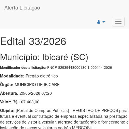
Alerta Licitação
Toggl
navig
Edital 33/2026
Município: Ibicaré (SC)
PNCP-82939448000130-1-000114-2026
Identificador desta licitação:
Modalidade:
Pregão eletrônico
Órgão:
MUNICIPIO DE IBICARE
Abertura:
20/05/2026 07:20
Valor:
R$ 107.403,00
Objeto:
[Portal de Compras Públicas] - REGISTRO DE PREÇOS para
futura e eventual contratação de empresa especializada na prestação
de serviços de vistoria veicular, aferição de tacógrafo e fornecimento e
instalação de placas veiculares padrão MERCOSUL.