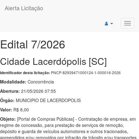
Alerta Licitação
Toggl
navig
Edital 7/2026
Cidade Lacerdópolis [SC]
PNCP-82939471000124-1-000016-2026
Identificador desta licitação:
Modalidade:
Concorrência
Abertura:
21/05/2026 07:55
Órgão:
MUNICIPIO DE LACERDOPOLIS
Valor:
R$ 8,00
Objeto:
[Portal de Compras Públicas] - Contratação de empresa, em
regime de concessão, para prestação de serviços de remoção,
depósito e guarda de veículos automotores e outros tracionados,
apreendidos e/ou removidos por infração de trânsito e/ou transportes,