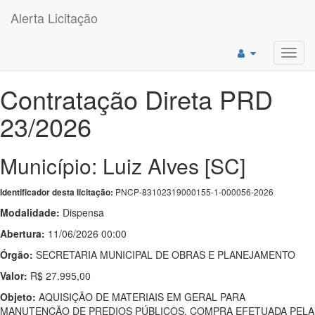
Alerta Licitação
Toggl
navig
Contratação Direta PRD
23/2026
Município: Luiz Alves [SC]
PNCP-83102319000155-1-000056-2026
Identificador desta licitação:
Modalidade:
Dispensa
Abertura:
11/06/2026 00:00
Órgão:
SECRETARIA MUNICIPAL DE OBRAS E PLANEJAMENTO
Valor:
R$ 27.995,00
Objeto:
AQUISIÇÃO DE MATERIAIS EM GERAL PARA
MANUTENÇÃO DE PREDIOS PÚBLICOS, COMPRA EFETUADA PELA