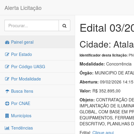
Alerta Licitação
Edital 03/2
Cidade: Atala
Painel geral
Por Estado
PNC
Identificador desta licitação:
Modalidade:
Concorrência
Por Código UASG
Órgão:
MUNICIPIO DE ATA
Por Modalidade
Abertura:
09/02/2026 14:15
Valor:
R$ 352.895,00
Busca Itens
Objeto:
CONTRATAÇÃO DE 
Por CNAE
IMPLANTAÇÃO DE ILUMINA
GLOBAL, COM BASE EM P
Municípios
EQUIPAMENTOS, FERRAME
DESCRITIVO, PLANILHAS 
Tendências
Edital:
Clique aqui