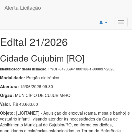
Alerta Licitação
Toggl
navig
Edital 21/2026
Cidade Cujubim [RO]
PNCP-84736941000188-1-000037-2026
Identificador desta licitação:
Modalidade:
Pregão eletrônico
Abertura:
15/06/2026 09:30
Órgão:
MUNICÍPIO DE CUJUBIM/RO
Valor:
R$ 43.663,00
Objeto:
[LICITANET] - Aquisição de enxoval (cama, mesa e banho) e
vestuário infantil, visando atender às necessidades da Casa de
Acolhimento Municipal de Cujubim/RO, conforme condições,
quantidades e exigências estabelecidas no Termo de Referência.