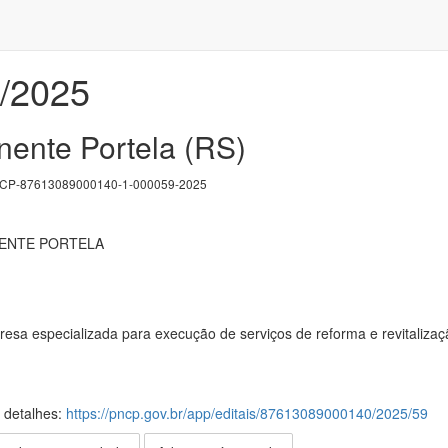
3/2025
nente Portela (RS)
P-87613089000140-1-000059-2025
NENTE PORTELA
sa especializada para execução de serviços de reforma e revitalizaçã
s detalhes:
https://pncp.gov.br/app/editais/87613089000140/2025/59