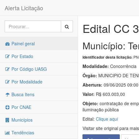
Alerta Licitação
Edital CC 
Município: Te
Painel geral
Por Estado
PNC
Identificador desta licitação:
Modalidade:
Concorrência
Por Código UASG
Órgão:
MUNICIPIO DE TE
Por Modalidade
Abertura:
09/06/2025 09:00
Valor:
R$ 603.003,00
Busca Itens
Objeto:
contratação de empre
Por CNAE
iluminação pública
Edital:
Clique aqui
Municípios
Visitar site original para mai
Tendências