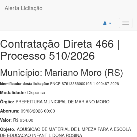
Alerta Licitação
Toggl
navig
Contratação Direta 466 |
Processo 510/2026
Município: Mariano Moro (RS)
PNCP-87613386000195-1-000487-2026
Identificador desta licitação:
Modalidade:
Dispensa
Órgão:
PREFEITURA MUNICIPAL DE MARIANO MORO
Abertura:
09/06/2026 00:00
Valor:
R$ 954,00
Objeto:
AQUISICAO DE MATERIAL DE LIMPEZA PARA A ESCOLA
DE EDUCACAO INFANTIL DONA ROSINA