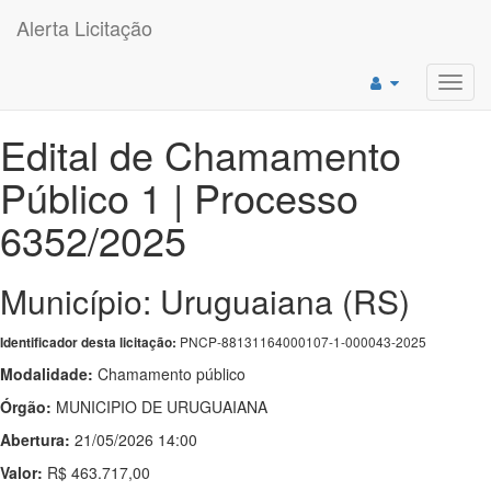
Alerta Licitação
Toggl
navig
Edital de Chamamento
Público 1 | Processo
6352/2025
Município: Uruguaiana (RS)
PNCP-88131164000107-1-000043-2025
Identificador desta licitação:
Modalidade:
Chamamento público
Órgão:
MUNICIPIO DE URUGUAIANA
Abertura:
21/05/2026 14:00
Valor:
R$ 463.717,00