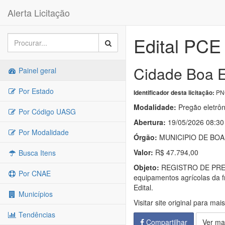
Alerta Licitação
Edital PCE
Cidade Boa E
Painel geral
Por Estado
PNC
Identificador desta licitação:
Modalidade:
Pregão eletrôn
Por Código UASG
Abertura:
19/05/2026 08:30
Por Modalidade
Órgão:
MUNICIPIO DE BO
Valor:
R$ 47.794,00
Busca Itens
Objeto:
REGISTRO DE PREÇOS
Por CNAE
equipamentos agrícolas da f
Edital.
Municípios
Visitar site original para mai
Tendências
Compartilhar
Ver ma