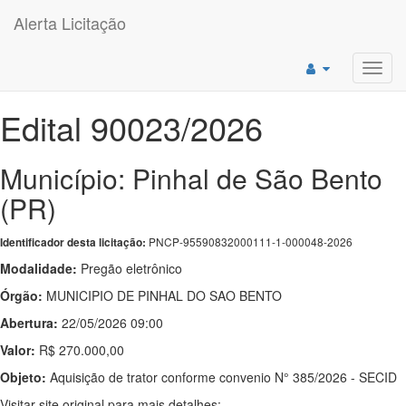
Alerta Licitação
Toggl
navig
Edital 90023/2026
Município: Pinhal de São Bento
(PR)
PNCP-95590832000111-1-000048-2026
Identificador desta licitação:
Modalidade:
Pregão eletrônico
Órgão:
MUNICIPIO DE PINHAL DO SAO BENTO
Abertura:
22/05/2026 09:00
Valor:
R$ 270.000,00
Objeto:
Aquisição de trator conforme convenio N° 385/2026 - SECID
Visitar site original para mais detalhes: