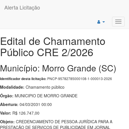
Alerta Licitação
Toggl
navig
Edital de Chamamento
Público CRE 2/2026
Município: Morro Grande (SC)
PNCP-95782785000108-1-000013-2026
Identificador desta licitação:
Modalidade:
Chamamento público
Órgão:
MUNICIPIO DE MORRO GRANDE
Abertura:
04/03/2031 00:00
Valor:
R$ 126.747,00
Objeto:
CREDENCIAMENTO DE PESSOA JURÍDICA PARA A
PRESTAÇÃO DE SERVIÇOS DE PUBLICIDADE EM JORNAL