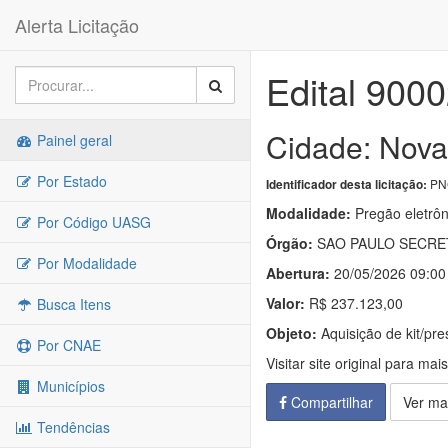
Alerta Licitação
Edital 900
Cidade: Nova
Painel geral
Por Estado
PNC
Identificador desta licitação:
Modalidade:
Pregão eletrôn
Por Código UASG
Órgão:
SAO PAULO SECRET
Por Modalidade
Abertura:
20/05/2026 09:00
Valor:
R$ 237.123,00
Busca Itens
Objeto:
Aquisição de kit/pre
Por CNAE
Visitar site original para mai
Municípios
Compartilhar
Ver ma
Tendências