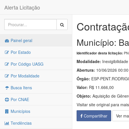
Alerta Licitação
Contrataçã
Município: Ba
Painel geral
Por Estado
PNC
Identificador desta licitação:
Modalidade:
Inexigibilidade
Por Código UASG
Abertura:
10/06/2026 00:00
Por Modalidade
Órgão:
ESP-PENT.RODRIGO
Valor:
R$ 11.666,00
Busca Itens
Objeto:
Aquisição de Gêneros
Por CNAE
Visitar site original para mai
Municípios
Compartilhar
Ver ma
Tendências