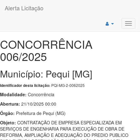
Alerta Licitação
Toggl
navig
CONCORRÊNCIA
006/2025
Município: Pequi [MG]
PQI-MG-2-0062025
Identificador desta licitação:
Modalidade:
Concorrência
Abertura:
21/10/2025 00:00
Órgão:
Prefeitura de Pequi (MG)
Objeto:
CONTRATAÇÃO DE EMPRESA ESPECIALIZADA EM
SERVIÇOS DE ENGENHARIA PARA EXECUÇÃO DE OBRA DE
REFORMA, AMPLIAÇÃO E ADEQUAÇÃO DO PREDIO PUBLICO