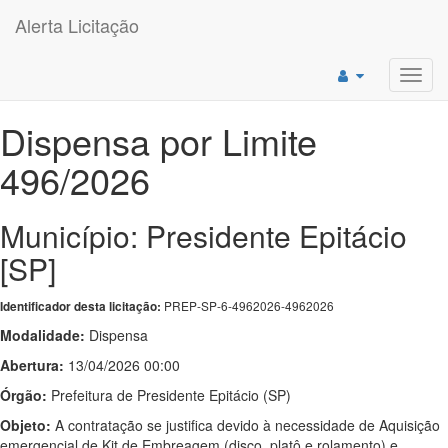
Alerta Licitação
Toggl
navig
Dispensa por Limite
496/2026
Município: Presidente Epitácio
[SP]
PREP-SP-6-4962026-4962026
Identificador desta licitação:
Modalidade:
Dispensa
Abertura:
13/04/2026 00:00
Órgão:
Prefeitura de Presidente Epitácio (SP)
Objeto:
A contratação se justifica devido à necessidade de Aquisição
emergencial de Kit de Embreagem (disco, platô e rolamento) e