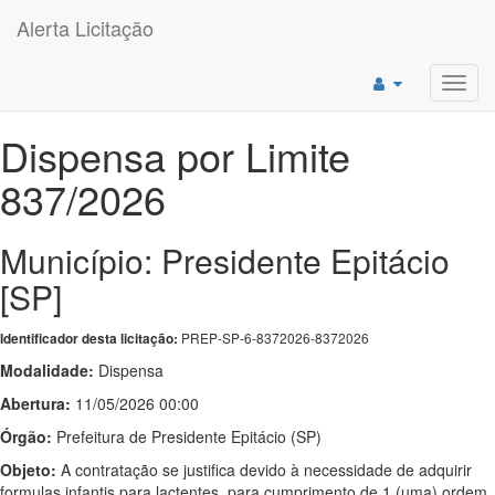
Alerta Licitação
Toggl
navig
Dispensa por Limite
837/2026
Município: Presidente Epitácio
[SP]
PREP-SP-6-8372026-8372026
Identificador desta licitação:
Modalidade:
Dispensa
Abertura:
11/05/2026 00:00
Órgão:
Prefeitura de Presidente Epitácio (SP)
Objeto:
A contratação se justifica devido à necessidade de adquirir
formulas infantis para lactentes, para cumprimento de 1 (uma) ordem