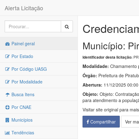
Alerta Licitação
Credenciam
Município: Pi
Painel geral
Por Estado
PR
Identificador desta licitação:
Modalidade:
Chamamento p
Por Código UASG
Órgão:
Prefeitura de Piratu
Por Modalidade
Abertura:
11/12/2025 00:00
Objeto:
Objeto: Contratação 
Busca Itens
para atendimento a populaç
Por CNAE
Visitar site original para mai
Municípios
Compartilhar
Ver ma
Tendências