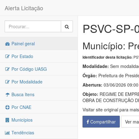
Alerta Licitação
PSVC-SP-0
Município: P
Painel geral
Por Estado
PSV
Identificador desta licitação:
Modalidade:
Sem modalidad
Por Código UASG
Órgão:
Prefeitura de Presid
Por Modalidade
Abertura:
03/06/2026 09:00
Objeto:
REGIME DE EMPRE
Busca Itens
OBRA DE CONSTRUÇÃO DE
Por CNAE
Visitar site original para mai
Municípios
Compartilhar
Ver ma
Tendências