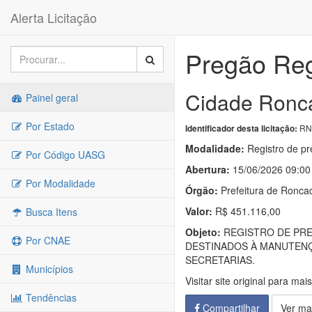
Alerta Licitação
Pregão Reg
Cidade Ronca
Painel geral
Por Estado
RNC
Identificador desta licitação:
Modalidade:
Registro de pr
Por Código UASG
Abertura:
15/06/2026 09:00
Por Modalidade
Órgão:
Prefeitura de Ronca
Valor:
R$ 451.116,00
Busca Itens
Objeto:
REGISTRO DE PRE
Por CNAE
DESTINADOS À MANUTENÇ
SECRETARIAS.
Municípios
Visitar site original para mai
Tendências
Compartilhar
Ver ma